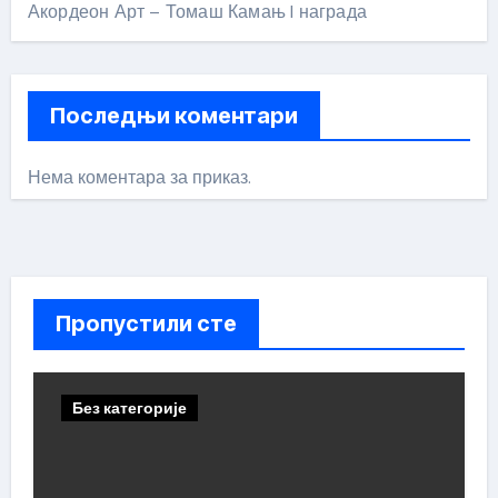
Акордеон Арт – Томаш Камањ I награда
Последњи коментари
Нема коментара за приказ.
Пропустили сте
Без категорије