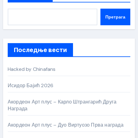
Претрага
Последње вести
Hacked by Chinafans
Исидор Бајић 2026
Акордеон Арт плус – Карло Штрангарић Друга
Награда
Акордеон Арт плус – Дуо Виртуозо Прва награда