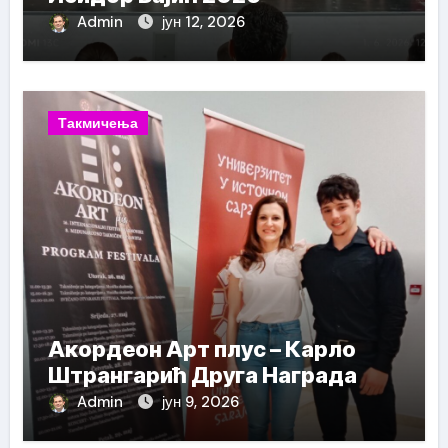
Admin
јун 12, 2026
Такмичења
Акордеон Арт плус – Карло
Штрангарић Друга Награда
Admin
јун 9, 2026