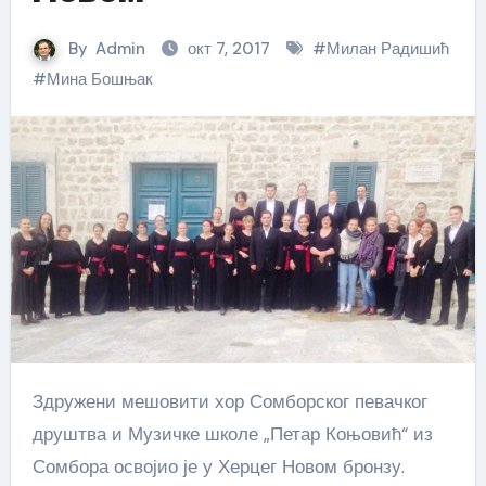
By
Admin
окт 7, 2017
#
Милан Радишић
#
Мина Бошњак
Здружени мешовити хор Сомборског певачког
друштва и Музичке школе „Петар Коњовић“ из
Сомбора освојио је у Херцег Новом бронзу.