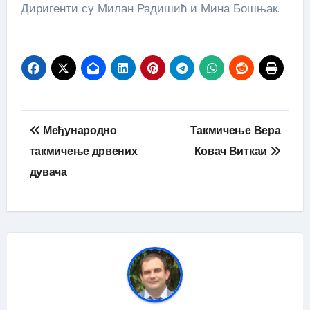
Диригенти су Милан Радишић и Мина Бошњак.
Кретање
Међународно
Такмичење Вера
чланка
такмичење дрвених
Ковач Виткаи
дувача