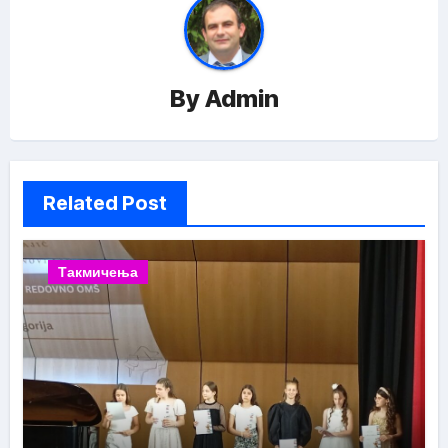
By
Admin
Related Post
Такмичења