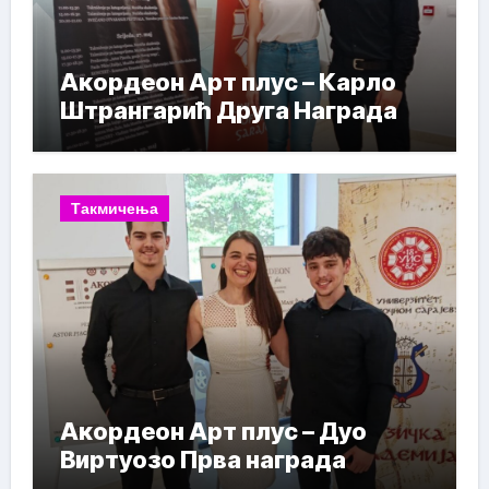
Акордеон Арт плус – Карло
Штрангарић Друга Награда
Такмичења
Акордеон Арт плус – Дуо
Виртуозо Прва награда