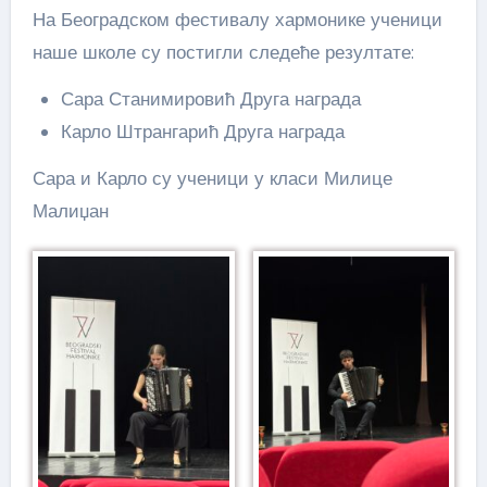
На Београдском фестивалу хармонике ученици
наше школе су постигли следеће резултате:
Сара Станимировић Друга награда
Карло Штрангарић Друга награда
Сара и Карло су ученици у класи Милице
Малиџан