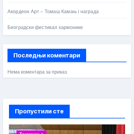
Акордеон Арт – Томаш Камањ I награда
Београдски фестивал хармонике
Последњи коментари
Нема коментара за приказ.
Пропустили сте
Такмичења