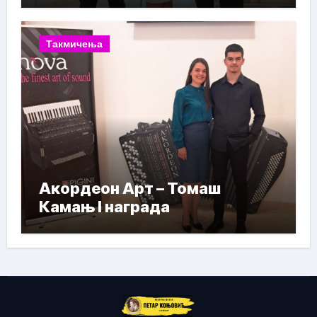
Такмичења
Акордеон Арт – Томаш
Камањ I награда