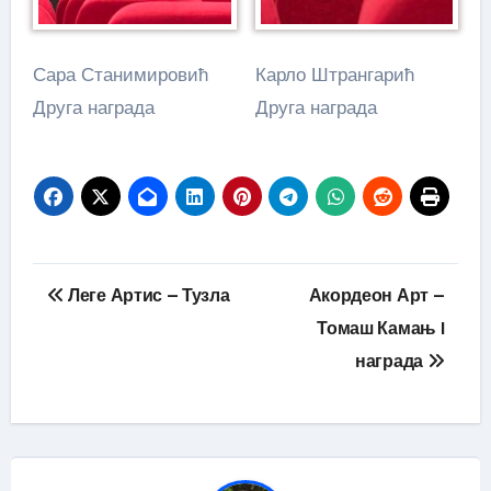
Сара Станимировић
Карло Штрангарић
Друга награда
Друга награда
Кретање
Леге Артис – Тузла
Акордеон Арт –
чланка
Томаш Камањ I
награда