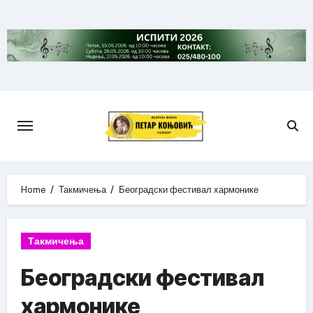
Skip
to
content
Home
Такмичења
Београдски фестивал хармонике
Такмичења
Београдски фестивал
хармонике