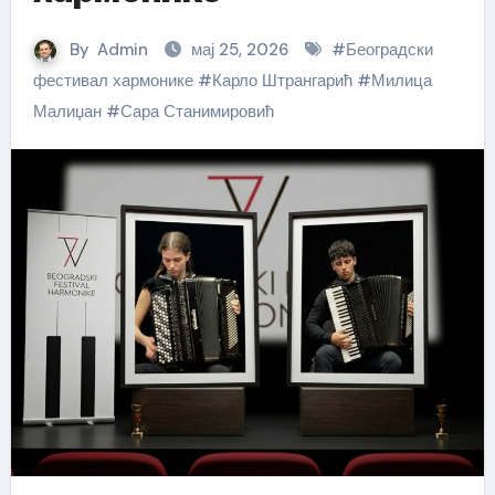
By
Admin
мај 25, 2026
#
Београдски
фестивал хармонике
#
Карло Штрангарић
#
Милица
Малиџан
#
Сара Станимировић