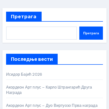
Претрага
Претрага
Последње вести
Исидор Бајић 2026
Акордеон Арт плус – Карло Штрангарић Друга
Награда
Акордеон Арт плус – Дуо Виртуозо Прва награда