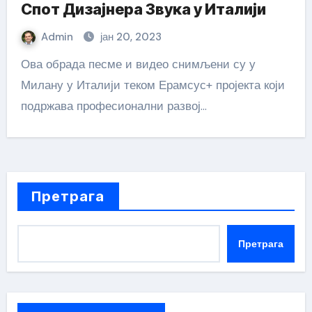
Спот Дизајнера Звука у Италији
Admin
јан 20, 2023
Ова обрада песме и видео снимљени су у
Милану у Италији теком Ерамсус+ пројекта који
подржава професионални развој…
Претрага
Претрага