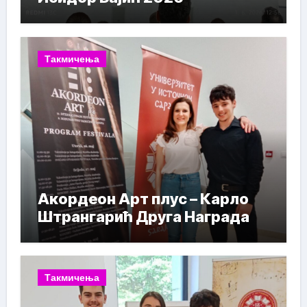
Такмичења
Акордеон Арт плус – Карло
Штрангарић Друга Награда
Такмичења