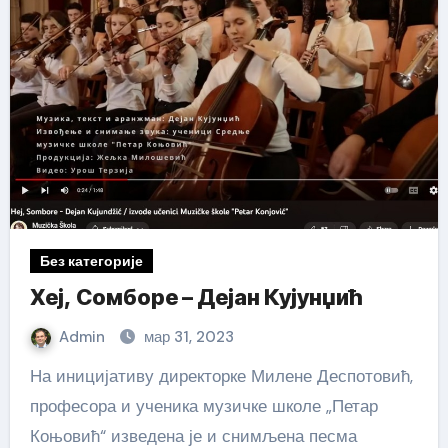
Без категорије
Хеј, Сомборе – Дејан Кујунџић
Admin
мар 31, 2023
На иницијативу директорке Милене Деспотовић,
професора и ученика музичке школе „Петар
Коњовић“ изведена је и снимљена песма