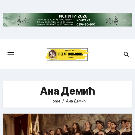
Skip
to
content
Ана Демић
Home
Ана Демић