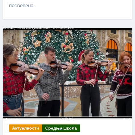
посвећена…
Актуелности
Средња школа