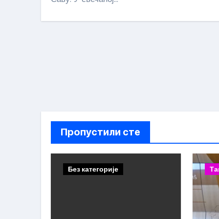
Пропустили сте
Без категорије
Та