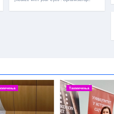
кмичења
Такмичења