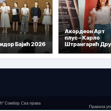
Акордеон Арт
плус – Карло
идор Бајић 2026
Штрангарић Дру
Награда
ћ" Сомбор. Сва права
Правила уп