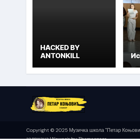
HACKED BY
ANTONKILL
Ис
Copyright © 2025 Музичка школа "Петар Коњови
задржана
|
Newsair
by
Themeansar
.