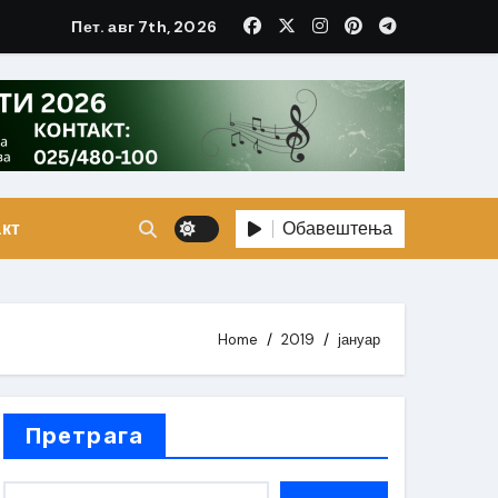
Пет. авг 7th, 2026
Обавештења
кт
Home
2019
јануар
Претрага