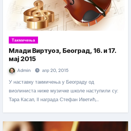
Такмичења
Млади Виртуоз, Београд, 16. и 17.
мај 2015
Admin
апр 20, 2015
У наставку такмичења у Београду од
виолиниста ниже музичке школе наступили су:
Тара Касап, II награда Стефан Иветић,…