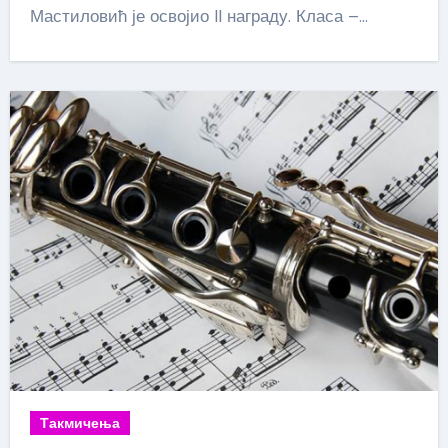
Мастиловић је освојио II награду. Класа –…
Такмичења