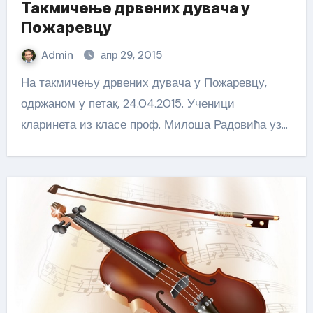
Такмичење дрвених дувача у
Пожаревцу
Admin
апр 29, 2015
На такмичењу дрвених дувача у Пожаревцу,
одржаном у петак, 24.04.2015. Ученици
кларинета из класе проф. Милоша Радовића уз…