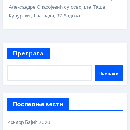
Александре Спасојевић су освојиле: Таша
Куцурски , I награда, 97 бодова…
Претрага
Претрага
Последње вести
Исидор Бајић 2026