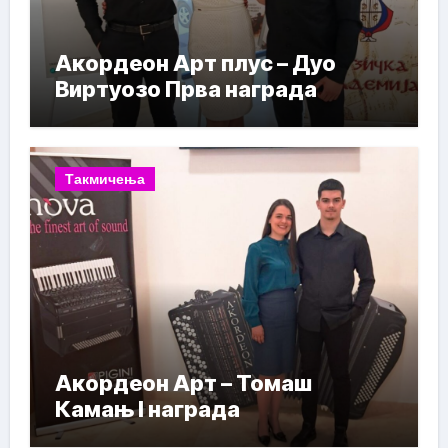
Акордеон Арт плус – Дуо
Виртуозо Прва награда
Такмичења
Акордеон Арт – Томаш
Камањ I награда