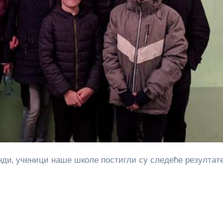
нди, ученици наше школе постигли су следеће резултате