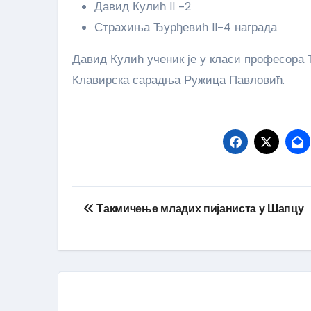
Давид Кулић II -2
Страхиња Ђурђевић II-4 награда
Давид Кулић ученик је у класи професора 
Клавирска сарадња Ружица Павловић.
Кретање
Такмичење младих пијаниста у Шапцу
чланка