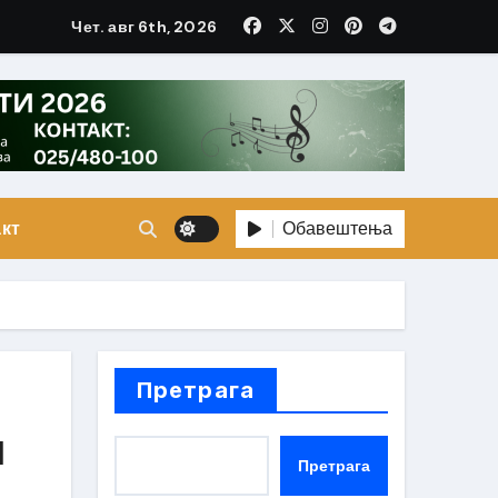
Чет. авг 6th, 2026
Обавештења
кт
Претрага
и
Претрага