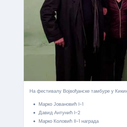
На фестивалу Војвођанске тамбуре у Кики
Марко Јовановић I-1
Давид Антунић I-2
Марко Коловић II-1 награда