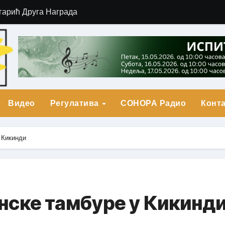
гарић Друга Награда
о Прва награда
града
Видео
Регулатива
СОНОРА Радио
Конта
 Кикинди
нске тамбуре у Кикинд