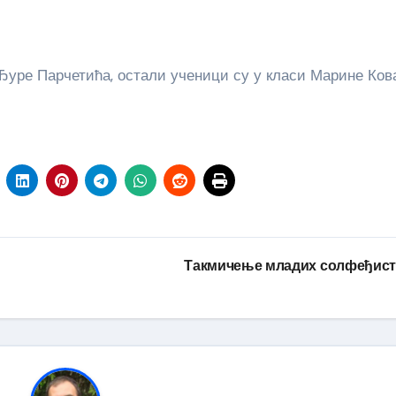
Ђуре Парчетића, остали ученици су у класи Марине Кова
Такмичење младих солфеђис