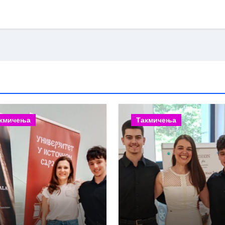
кмичења
Такмичења