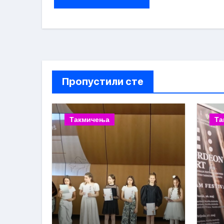
Пропустили сте
Такмичења
Та