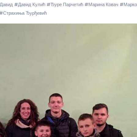
 Давид
#
Давид Кулић
#
Ђуре Парчетић
#
Марина Ковач
#
Марко
#
Страхиња Ђурђевић