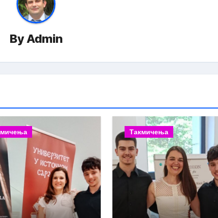
By
Admin
кмичења
Такмичења