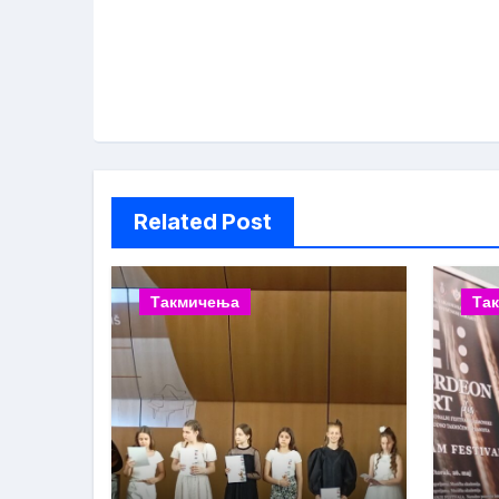
Related Post
Такмичења
Та