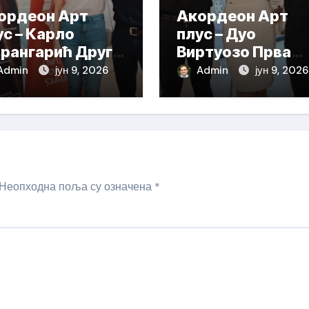
ордеон Арт
Акордеон Арт
ус – Карло
плус – Дуо
рангарић Друга
Виртуозо Прва
града
награда
Admin
јун 9, 2026
Admin
јун 9, 2026
Неопходна поља су означена
*