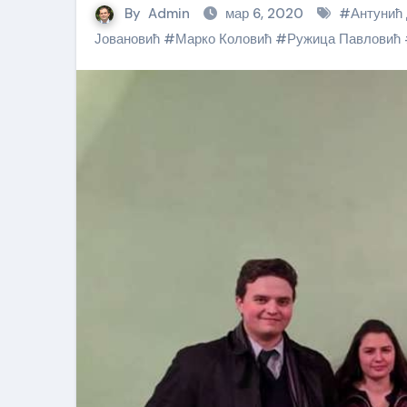
By
Admin
мар 6, 2020
#
Антунић
Јовановић
#
Марко Коловић
#
Ружица Павловић