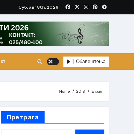
Суб. авг 8th, 2026
Обавештења
кт
Home
2019
април
Претрага