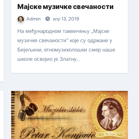
Мајске музичке свечаности
Admin
апр 13, 2019
На међународном такмичењу „Мајске
музичке свечаности“ које су одржане у
Бијељини, етномузиколошки смер наше
школе освојио је Златну…