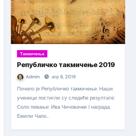
Такмичења
Републичко такмичење 2019
Admin
апр 8, 2019
Почело је Републичко такмичење. Наши
ученици постигли су следеће резултате:
Соло певање: Ива Чичовачки I награда,
Емили Чапо…