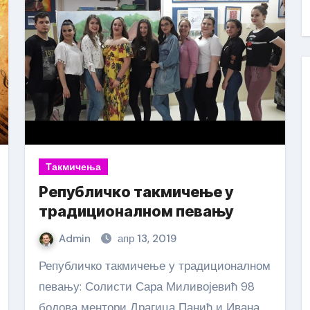
Такмичења
Републичко такмичење у
традиционалном певању
Admin
апр 13, 2019
Републичко такмичење у традиционалном
певању: Солисти Сара Миливојевић 98
бодова ментори Драгица Панић и Ивана