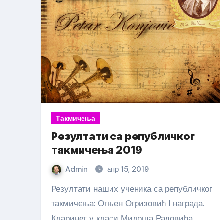
Такмичења
Резултати са републичког
такмичења 2019
Admin
апр 15, 2019
Резултати наших ученика са републичког
такмичења: Огњен Огризовић I награда.
Кларинет у класи Милоша Радовића,