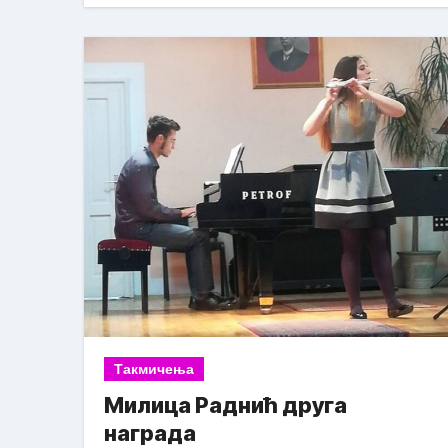
Такмичења
Милица Раднић друга
награда