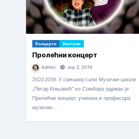
Концерти
Наступи
Пролећни концерт
Admin
апр 2, 2019
21.03.2019. У свечаној сали Музичке школе
„Петар Коњовић“ из Сомбора одржан је
Пролећни концерт ученика и професора
музичке…