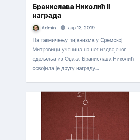
Бранислава Николић II
награда
Admin
апр 13, 2019
На такмичењу пијанизма у Сремској
Митровици ученица нашег издвојеног
одељења из Оџака, Бранислава Николић
освојила је другу награду.…