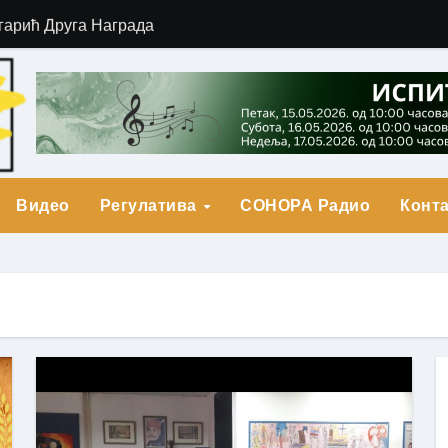
гарић Друга Награда
о Прва награда
града
Видео
Регулатива
СОНОРА Радио
Конта