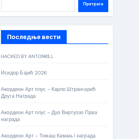
Претрага
Последње вести
HACKED BY ANTONKILL
Исидор Бајић 2026
Акордеон Арт плус – Карло Штрангарић
Друга Награда
Акордеон Арт плус – Дуо Виртуозо Прва
награда
Акордеон Арт – Томаш Камањ I награда