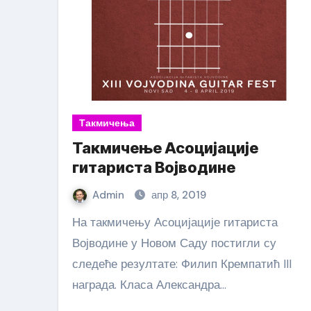
Такмичења
Такмичење Асоцијације
гитариста Војводине
Admin
апр 8, 2019
На такмичењу Асоцијације гитариста
Војводине у Новом Саду постигли су
следеће резултате: Филип Кремпатић III
награда. Класа Александра…