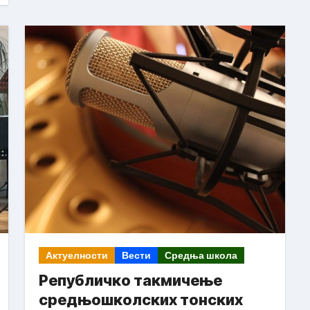
Актуелности
Вести
Средња школа
Републичко такмичење
средњошколских тонских