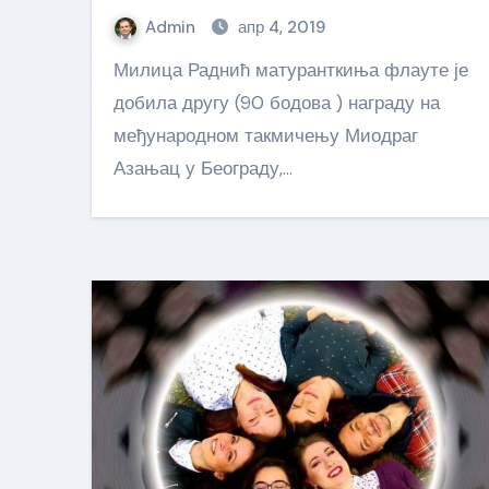
Admin
апр 4, 2019
Милица Раднић матуранткиња флауте је
добила другу (90 бодова ) награду на
међународном такмичењу Миодраг
Азањац у Београду,…