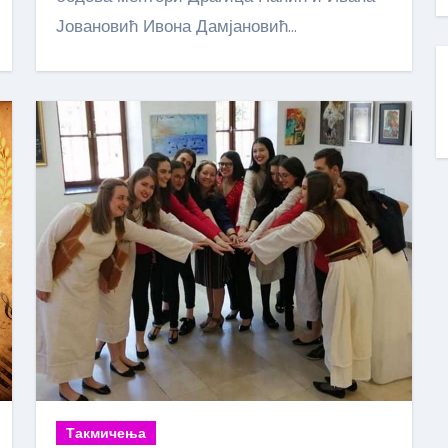
Јовановић Ивона Дамјановић…
Такмичења