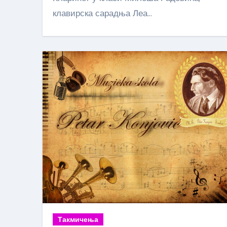
клавирска сарадња Леа…
Такмичења