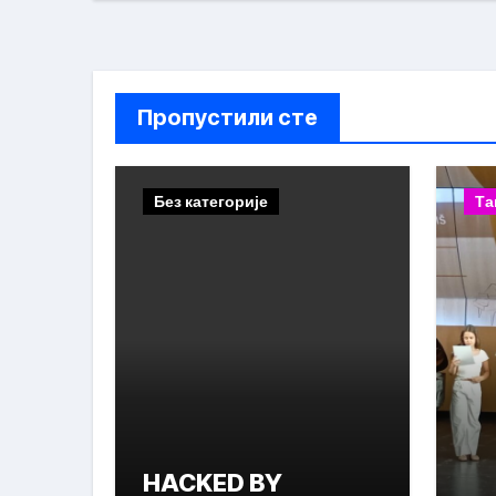
Пропустили сте
Без категорије
Та
HACKED BY