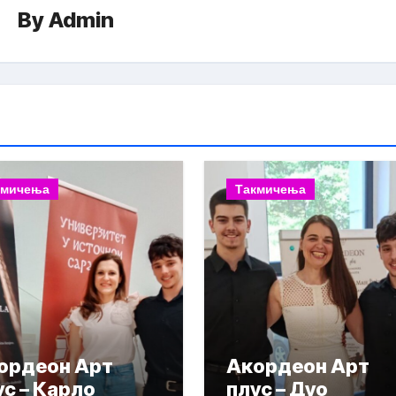
By
Admin
кмичења
Такмичења
ордеон Арт
Акордеон Арт
ус – Карло
плус – Дуо