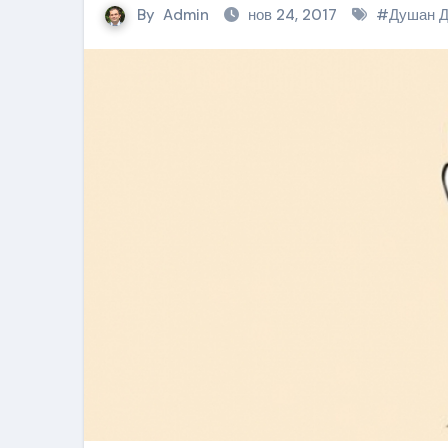
By
Admin
нов 24, 2017
#
Душан Д