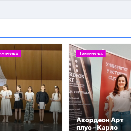
кмичења
Такмичења
Акордеон Арт
плус – Карло