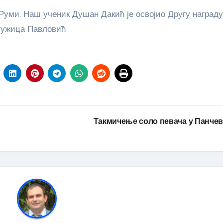
Ружица Павловић
Такмичење соло певача у Панче