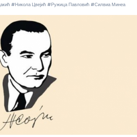
акић
#
Никола Цвејић
#
Ружица Павловић
#
Силвиа Минеа