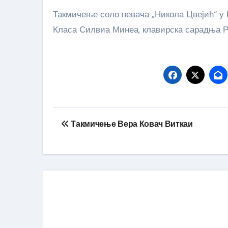
Такмичење соло певача „Никола Цвејић“ у Руми. Наш ученик Душан Дакић је освојио Другу награду.
Класа Силвиа Минеа, клавирска сарадња 
Кретање
Такмичење Вера Ковач Виткаи
чланка