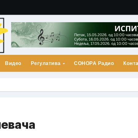
гарић Друга Награда
о Прва награда
града
Видео
Регулатива
СОНОРА Радио
Конта
певача