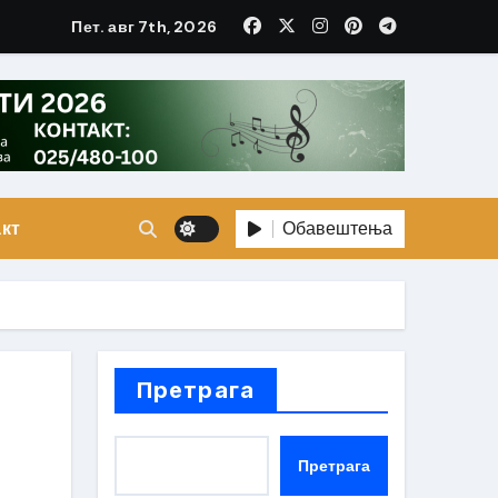
Пет. авг 7th, 2026
Обавештења
кт
Претрага
Претрага