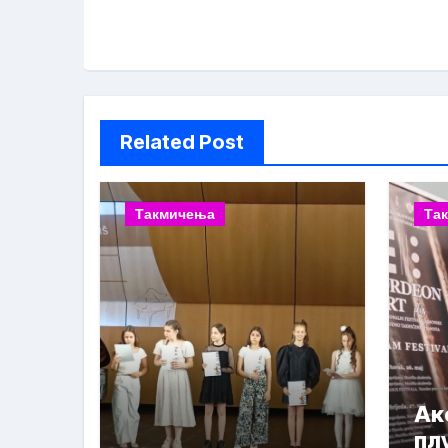
Related Post
Такмичења
Та
Ак
пл