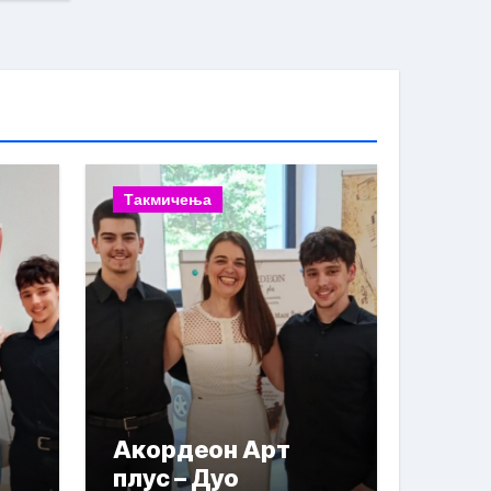
Такмичења
Акордеон Арт
плус – Дуо