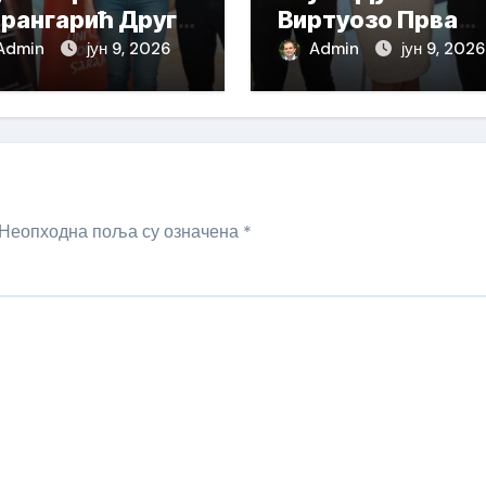
рангарић Друга
Виртуозо Прва
града
награда
Admin
јун 9, 2026
Admin
јун 9, 2026
Неопходна поља су означена
*