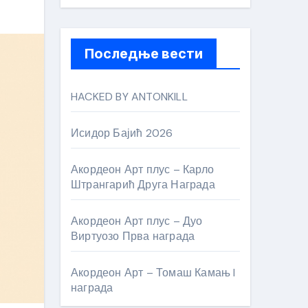
Последње вести
HACKED BY ANTONKILL
Исидор Бајић 2026
Акордеон Арт плус – Карло
Штрангарић Друга Награда
Акордеон Арт плус – Дуо
Виртуозо Прва награда
Акордеон Арт – Томаш Камањ I
награда