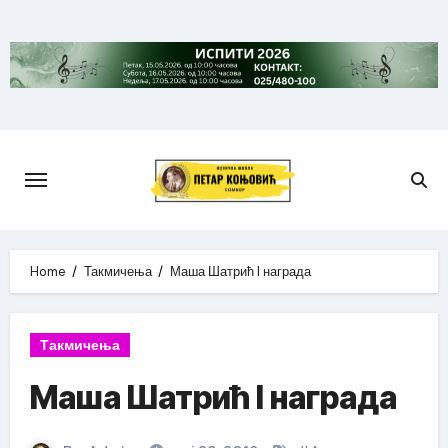
Skip
to
content
Home
Такмичења
Маша Шатрић I награда
Такмичења
Маша Шатрић I награда