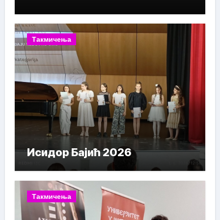
Такмичења
Исидор Бајић 2026
Такмичења