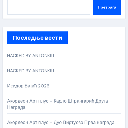
Претрага
Последње вести
HACKED BY ANTONKILL
HACKED BY ANTONKILL
Исидор Бајић 2026
Акордеон Арт плус – Карло Штрангарић Друга
Награда
Акордеон Арт плус – Дуо Виртуозо Прва награда