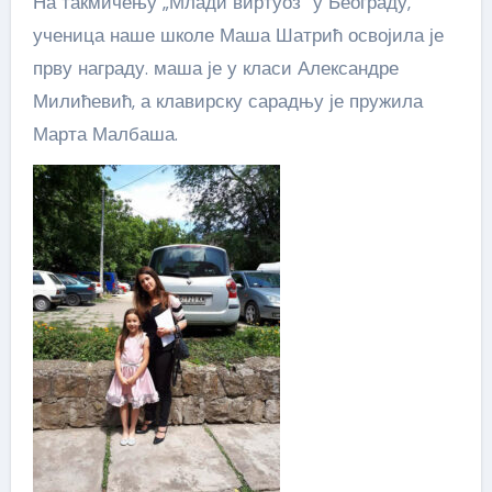
На такмичењу „Млади виртуоз“ у Београду,
ученица наше школе Маша Шатрић освојила је
прву награду. маша је у класи Александре
Милићевић, а клавирску сарадњу је пружила
Марта Малбаша.