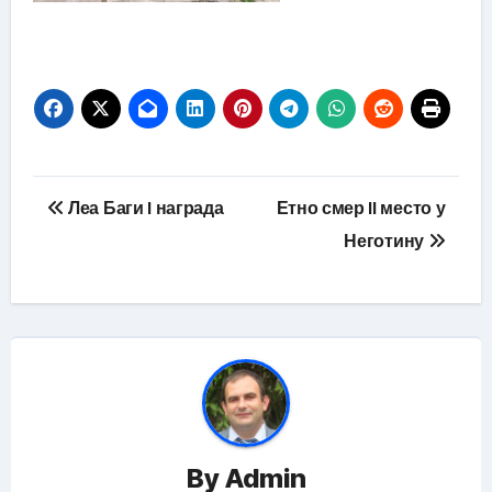
Кретање
Леа Баги I награда
Етно смер II место у
чланка
Неготину
By
Admin