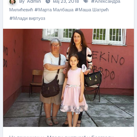
By
Admin
мај 23, 2018
#
Александра
Милићевић
#
Марта Малбаша
#
Маша Шатрић
#
Млади виртуоз