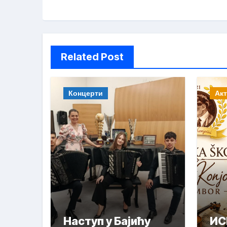
Related Post
Концерти
Ак
Наступ у Бајићу
ИС