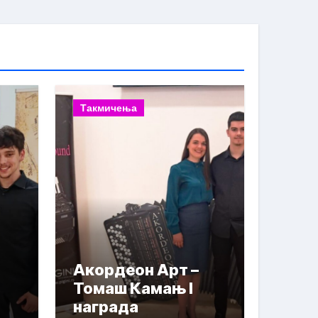
Такмичења
Акордеон Арт –
Томаш Камањ I
награда