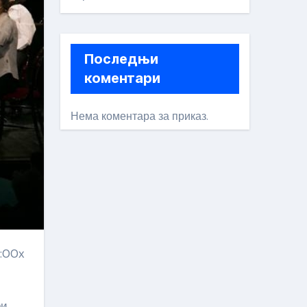
Последњи
коментари
Нема коментара за приказ.
и,