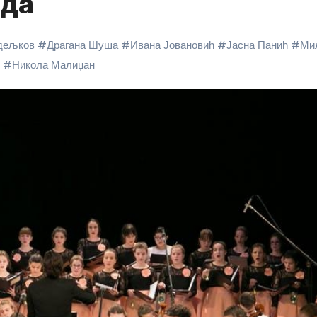
ада
дељков
#
Драгана Шуша
#
Ивана Јовановић
#
Јасна Панић
#
Ми
#
Никола Малиџан