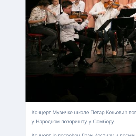
Концерт Музичке школе Петар Коњовић поводом Дана Града одржаће се 15.02.2019. са почетком у 18:00х
у Народном позоришту у Сомбору.
Концерт је посвећен Лази Костићу и песми