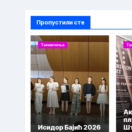
Пропустили сте
Такмичења
Та
Ак
пл
Исидор Бајић 2026
Шт