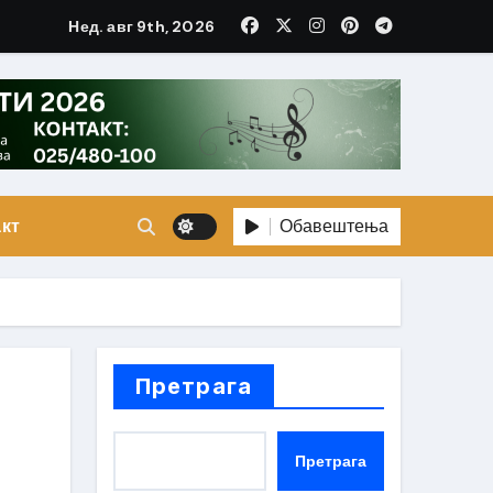
Нед. авг 9th, 2026
Обавештења
кт
Претрага
Претрага