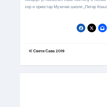
хор и оркестар Музичке школе „Петар Коњо
Кретање
Свети Сава 2019
чланка