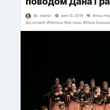
поводом Дана Гр
By
Admin
феб 15, 2019
#
Ања Не
Деспотовић
#
Милица Мајсторац
#
Мина Бошњак