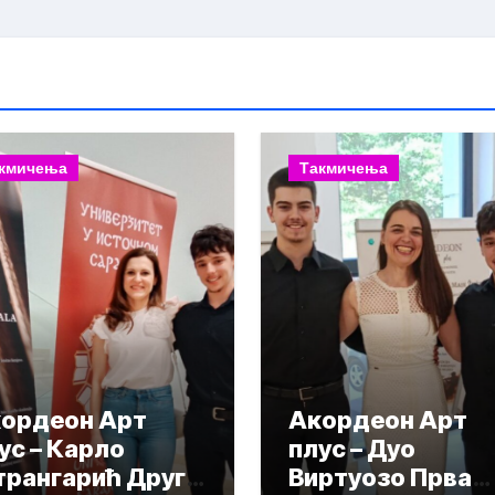
кмичења
Такмичења
ордеон Арт
Акордеон Арт
ус – Карло
плус – Дуо
рангарић Друга
Виртуозо Прва