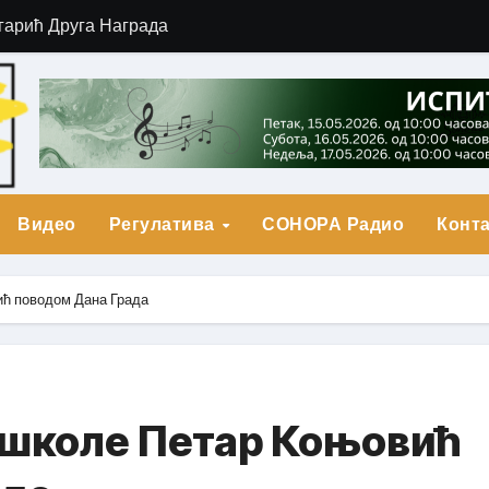
о Прва награда
града
Видео
Регулатива
СОНОРА Радио
Конта
ић поводом Дана Града
 школе Петар Коњовић