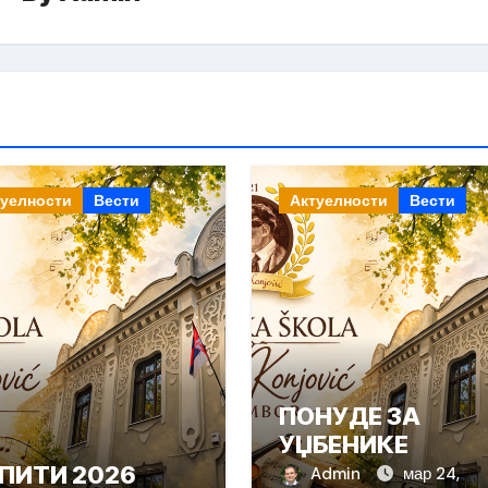
туелности
Вести
Актуелности
Вести
ПОНУДЕ ЗА
УЏБЕНИКЕ
ПИТИ 2026
Admin
мар 24,