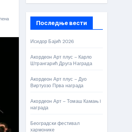
лена
Последње вести
Исидор Бајић 2026
Акордеон Арт плус – Карло
Штрангарић Друга Награда
Акордеон Арт плус – Дуо
Виртуозо Прва награда
Акордеон Арт – Томаш Камањ I
награда
Београдски фестивал
хармонике