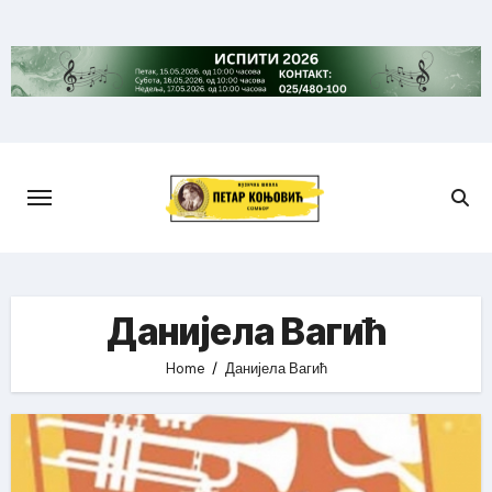
Skip
to
content
Данијела Вагић
Home
Данијела Вагић