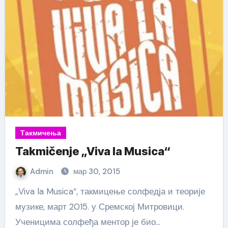
Такмичења
Takmičenje „Viva la Musica“
Admin
мар 30, 2015
„Viva la Musica“, такмицење солфедја и теорије
музике, март 2015. у Сремској Митровици.
Ученицима солфеђа ментор је био…