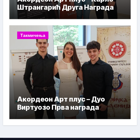
Штрангарић Друга Награда
Такмичења
Акордеон Арт плус – Дуо
Виртуозо Прва награда