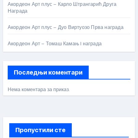
Акордеон Арт плус – Карло Штрангарић Друга
Награда
Акордеон Арт плус – Дуо Виртуозо Прва награда
Акордеон Арт – Томаш Камањ I награда
Последњи коментари
Нема коментара за приказ.
Пропустили сте