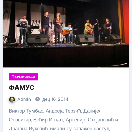
Такмичења
ФАМУС
Admin
дец 16, 2014
Виктор Тумбас, Андреја Терзић, Данијел
Осовикар, Бећир Игњат, Арсеније Стојановић и
Драгана Вукелић, имали су запажен наступ,