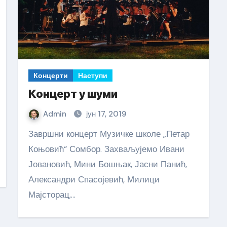
Концерти
Наступи
Концерт у шуми
Admin
јун 17, 2019
Завршни концерт Музичке школе „Петар
Коњовић“ Сомбор. Захваљујемо Ивани
Јовановић, Мини Бошњак, Јасни Панић,
Александри Спасојевић, Милици
Мајсторац,…