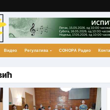
гарић Друга Награда
о Прва награда
града
Видео
Регулатива
СОНОРА Радио
Конта
вић