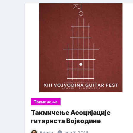
Такмичења
Такмичење Асоцијације
гитариста Војводине
Admin
апр 8, 2019