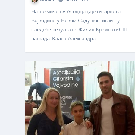
На такмичењу Асоцијације гитариста
Војводине у Новом Саду постигли су
следеће резултате: Филип Кремпатић III
награда. Класа Александра…