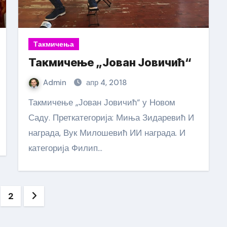
Такмичења
Такмичење „Јован Јовичић“
Admin
апр 4, 2018
Такмичење „Јован Јовичић“ у Новом
Саду. Преткатегорија: Миња Зидаревић И
награда, Вук Милошевић ИИ награда. И
категорија Филип…
гинација
2
анака