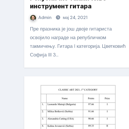
инструмент гитара
Admin
мај 24, 2021
Пре празника је још двоје гитариста
освојило награде на републичком
такмичењу. Гитара I категорија. Цветковић
Софија III 3…