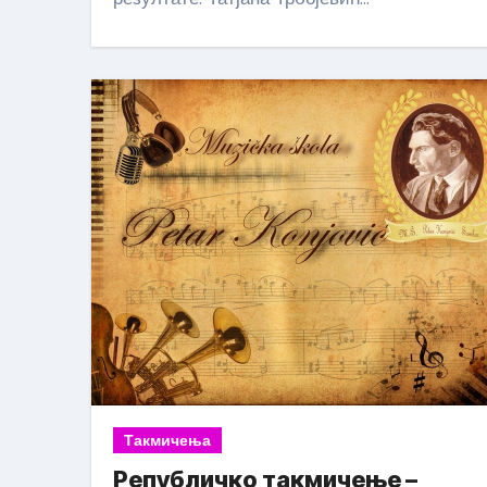
Такмичења
Републичко такмичење –