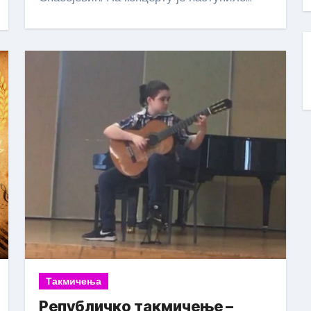
Такмичења
Републичко такмичење –