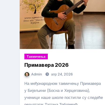
Такмичења
Примавера 2026
Admin
апр 24, 2026
На међонародном такмичењу Примавера
у Бијељини (Босна и Херцеговина),
ученици наше школе постигли су следеће
резултате: Татјана Трбојевић…