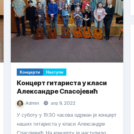
Концерти
Наступи
Концерт гитариста у класи
Александре Спасојевић
Admin
апр 9, 2022
У суботу у 19:30 часова одржан је концерт
наших гитариста у класи Александре
Спасојевић. На концерту је наступило…