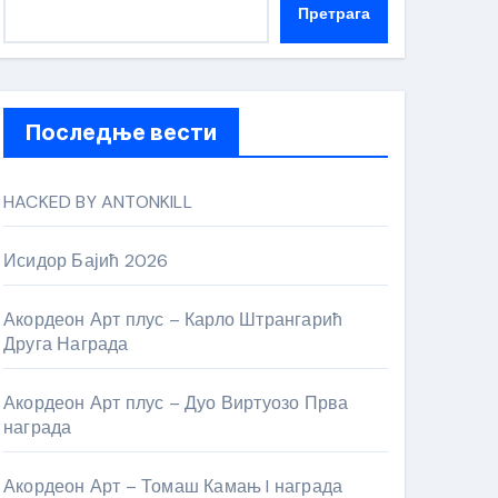
Претрага
Последње вести
HACKED BY ANTONKILL
Исидор Бајић 2026
Акордеон Арт плус – Карло Штрангарић
Друга Награда
Акордеон Арт плус – Дуо Виртуозо Прва
награда
Акордеон Арт – Томаш Камањ I награда