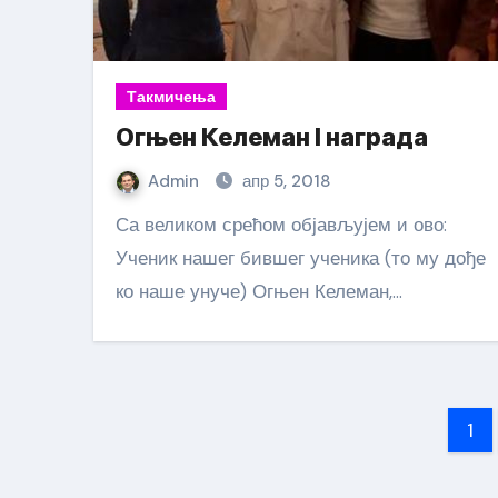
Такмичења
Огњен Келеман I награда
Admin
апр 5, 2018
Са великом срећом објављујем и ово:
Ученик нашег бившег ученика (то му дође
ко наше унуче) Огњен Келеман,…
Па
1
чл