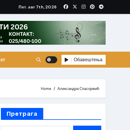
Пет. авг 7th, 2026
Обавештења
кт
Home
Александра Спасојевић
Претрага