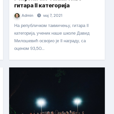
гитара II категорија
Admin
мај 7, 2021
На републичком такмичењу, гитара II
категорија, ученик наше школе Давид
Милошевић освојио је II награду, са
оценом 93,50.…