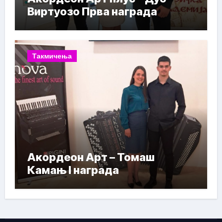
Виртуозо Прва награда
Такмичења
Акордеон Арт – Томаш
Камањ I награда