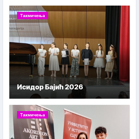
Такмичења
Исидор Бајић 2026
Такмичења