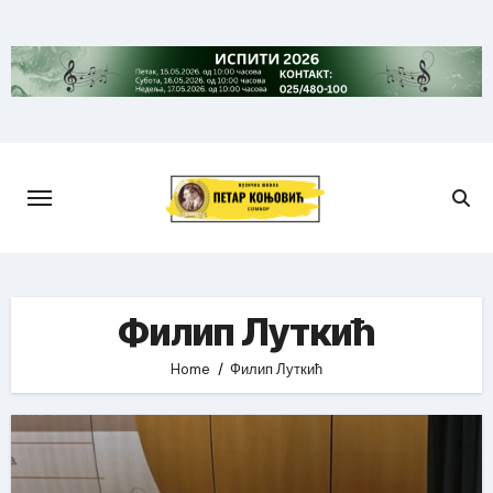
Skip
to
content
Филип Луткић
Home
Филип Луткић