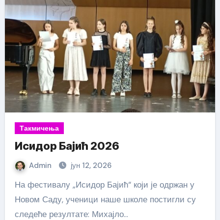
Такмичења
Исидор Бајић 2026
Admin
јун 12, 2026
На фестивалу „Исидор Бајић“ који је одржан у
Новом Саду, ученици наше школе постигли су
следеће резултате: Михајло…