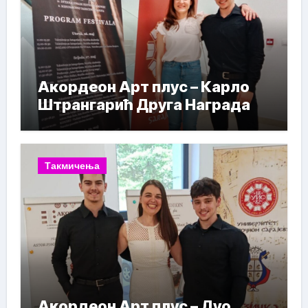
Акордеон Арт плус – Карло
Штрангарић Друга Награда
Такмичења
Акордеон Арт плус – Дуо