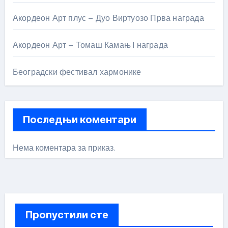
Акордеон Арт плус – Дуо Виртуозо Прва награда
Акордеон Арт – Томаш Камањ I награда
Београдски фестивал хармонике
Последњи коментари
Нема коментара за приказ.
Пропустили сте