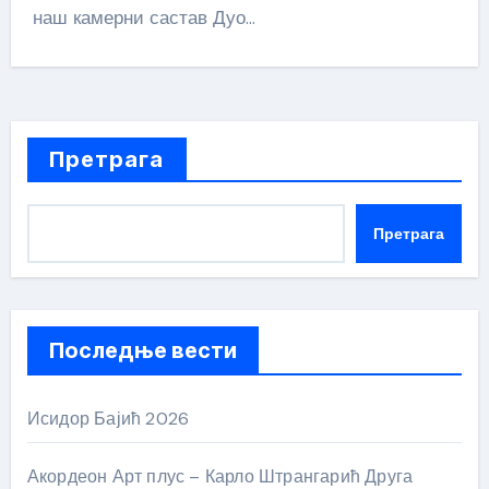
наш камерни састав Дуо…
Претрага
Претрага
Последње вести
Исидор Бајић 2026
Акордеон Арт плус – Карло Штрангарић Друга