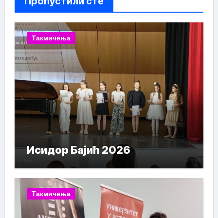
Пропустили сте
Такмичења
Исидор Бајић 2026
Такмичења