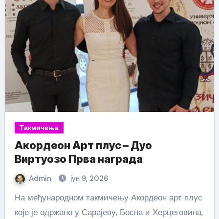
Такмичења
Акордеон Арт плус – Дуо
Виртуозо Прва награда
Admin
јун 9, 2026
На међународном такмичењу Акордеон арт плус
које је одржано у Сарајеву, Босна и Херцеговина,