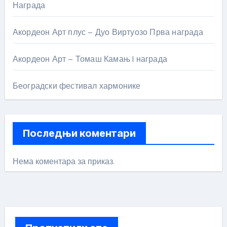
Награда
Акордеон Арт плус – Дуо Виртуозо Прва награда
Акордеон Арт – Томаш Камањ I награда
Београдски фестивал хармонике
Последњи коментари
Нема коментара за приказ.