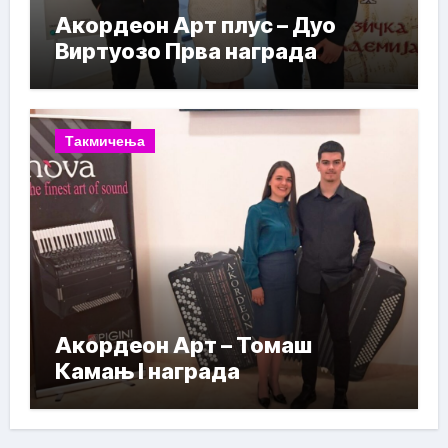
Акордеон Арт плус – Дуо
Виртуозо Прва награда
Такмичења
Акордеон Арт – Томаш
Камањ I награда