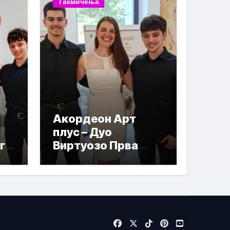
Такмичења
Акордеон Арт
плус – Дуо
га
Виртуозо Прва
награда