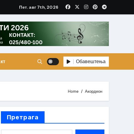
Пет. авг 7th, 2026
Обавештења
кт
Home
Акордеон
Претрага