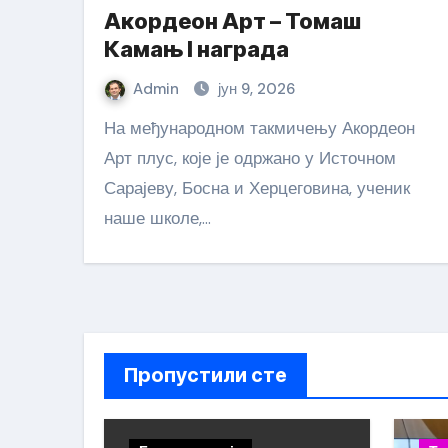
Акордеон Арт – Томаш
Камањ I награда
Admin
јун 9, 2026
На међународном такмичењу Акордеон
Арт плус, које је одржано у Источном
Сарајеву, Босна и Херцеговина, ученик
наше школе,…
Пропустили сте