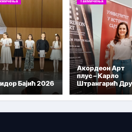
кмичења
Такмичења
Акордеон Арт
плус – Карло
идор Бајић 2026
Штрангарић Дру
Награда