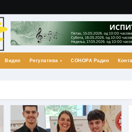
гарић Друга Награда
о Прва награда
града
Видео
Регулатива
СОНОРА Радио
Конта