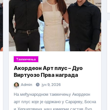
Такмичења
Акордеон Арт плус – Дуо
Виртуозо Прва награда
Admin
јун 9, 2026
На међународном такмичењу Акордеон
арт плус које је одржано у Сарајеву, Босна
и Херцеговина, наш камерни састав Дуо…