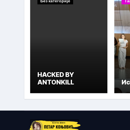
Без категорије
Та
HACKED BY
ANTONKILL
Ис