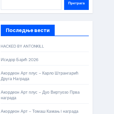
Претрага
Последње вести
HACKED BY ANTONKILL
Исидор Бајић 2026
Акордеон Арт плус – Карло Штрангарић
Друга Награда
Акордеон Арт плус – Дуо Виртуозо Прва
награда
Акордеон Арт – Томаш Камањ I награда