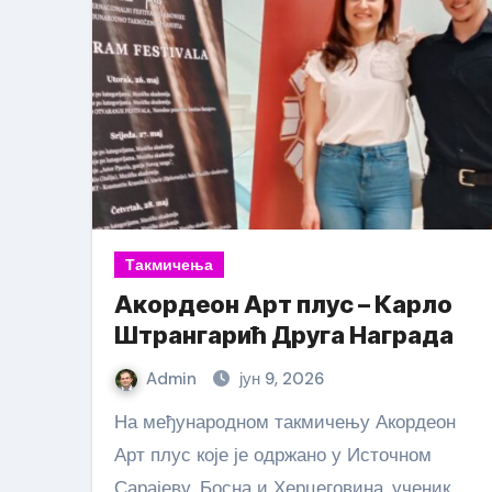
Такмичења
Акордеон Арт плус – Карло
Штрангарић Друга Награда
Admin
јун 9, 2026
На међународном такмичењу Акордеон
Арт плус које је одржано у Источном
Сарајеву, Босна и Херцеговина, ученик