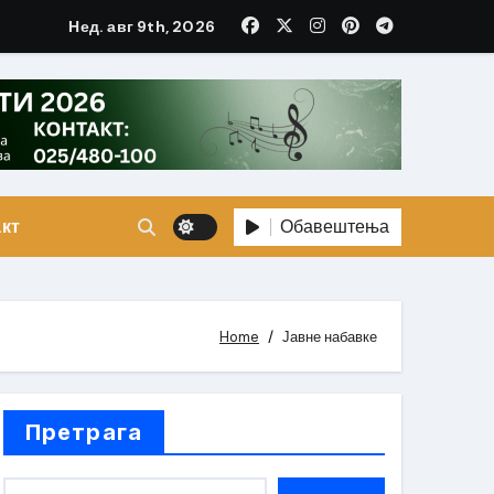
Нед. авг 9th, 2026
Обавештења
кт
Home
Јавне набавке
Претрага