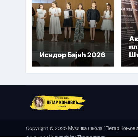
Ак
пл
Исидор Бајић 2026
Шт
На
Copyright © 2025 Музичка школа "Петар Коњови
задржана
|
Newsair
by
Themeansar
.