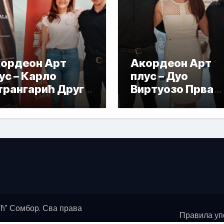
ордеон Арт
Акордеон Арт
ус – Карло
плус – Дуо
рангарић Друга
Виртуозо Прва
града
награда
ћ" Сомбор. Сва права
Правила уп