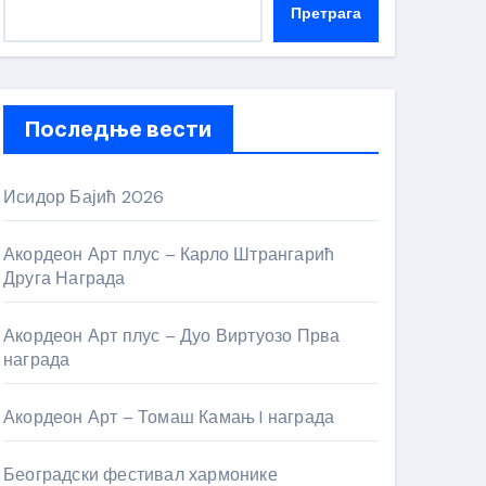
Претрага
Последње вести
Исидор Бајић 2026
Акордеон Арт плус – Карло Штрангарић
Друга Награда
Акордеон Арт плус – Дуо Виртуозо Прва
награда
Акордеон Арт – Томаш Камањ I награда
Београдски фестивал хармонике