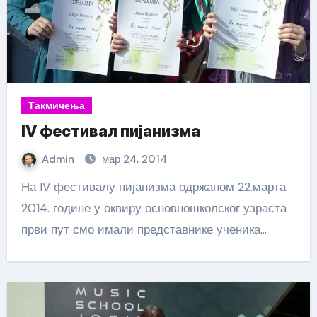
Такмичења
IV фестивал пијанизма
Admin
мар 24, 2014
На IV фестивалу пијанизма одржаном 22.марта
2014. године у оквиру основношколског узраста
први пут смо имали представнике ученика…