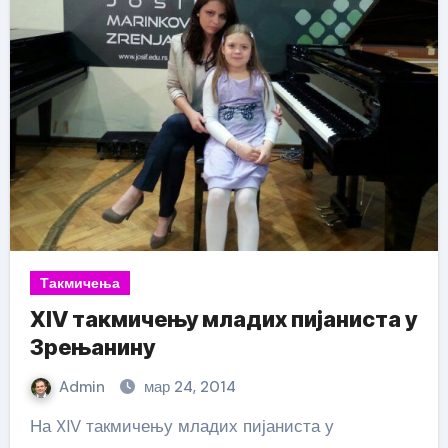
Такмичења
XIV такмичењу младих пијаниста у
Зрењанину
Admin
мар 24, 2014
На XIV такмичењу младих пијаниста у