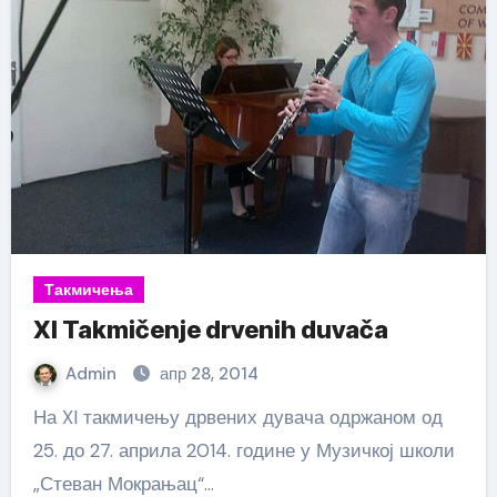
Такмичења
XI Takmičenje drvenih duvača
Admin
апр 28, 2014
На XI такмичењу дрвених дувача одржаном од
25. до 27. априла 2014. године у Музичкој школи
„Стеван Мокрањац“…