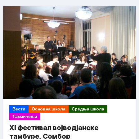
Вести
Основна школа
Средња школа
Такмичења
XI фестивал војводјанске
тамбуре, Сомбор