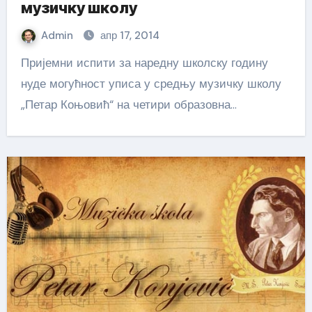
музичку школу
Admin
апр 17, 2014
Пријемни испити за наредну школску годину
нуде могућност уписа у средњу музичку школу
„Петар Коњовић“ на четири образовна…