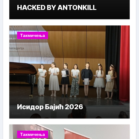
HACKED BY ANTONKILL
Такмичења
Исидор Бајић 2026
Такмичења