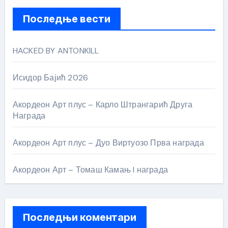
Последње вести
HACKED BY ANTONKILL
Исидор Бајић 2026
Акордеон Арт плус – Карло Штрангарић Друга
Награда
Акордеон Арт плус – Дуо Виртуозо Прва награда
Акордеон Арт – Томаш Камањ I награда
Последњи коментари