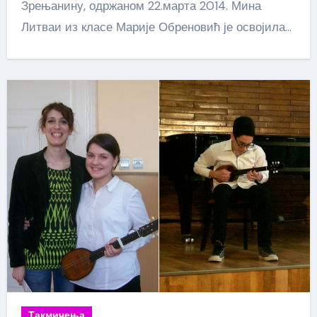
Зрењанину, одржаном 22.марта 2014. Мина
Литваи из класе Марије Обреновић је освојила…
Такмичења