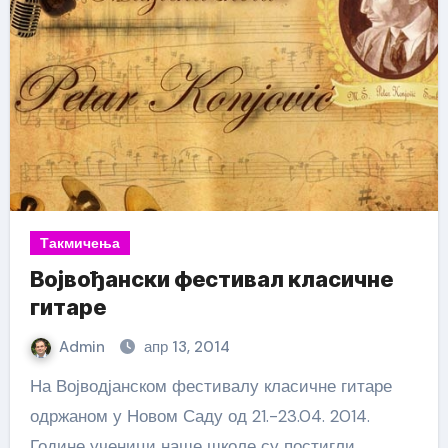
Такмичења
Војвођански фестивал класичне
гитаре
Admin
апр 13, 2014
На Војводјанском фестивалу класичне гитаре
одржаном у Новом Саду од 21.-23.04. 2014.
Године ученици наше школе су постигли…