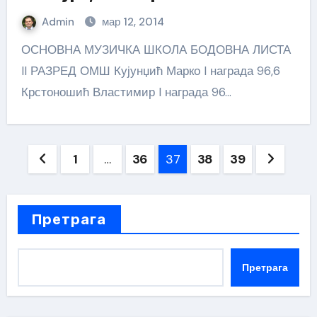
Admin
мар 12, 2014
ОСНОВНА МУЗИЧКА ШКОЛА БОДОВНА ЛИСТА
II РАЗРЕД ОМШ Кујунџић Марко I награда 96,6
Крстоношић Властимир I награда 96…
Пагинација
1
…
36
37
38
39
чланака
Претрага
Претрага