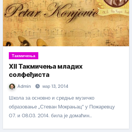
Такмичења
XII Такмичења младих
солфеђиста
Admin
мар 13, 2014
Школа за основно и средње музичко
образовање „Стеван Мокрањац“ у Пожаревцу
07. и 08.03. 2014. била је домаћин…