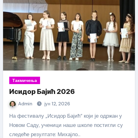
Такмичења
Исидор Бајић 2026
Admin
јун 12, 2026
На фестивалу „Исидор Бајић“ који је одржан у
Новом Саду, ученици наше школе постигли су
следеће резултате: Михајло…