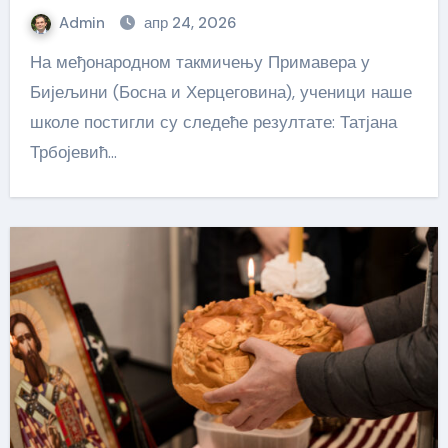
Admin
апр 24, 2026
На међонародном такмичењу Примавера у
Бијељини (Босна и Херцеговина), ученици наше
школе постигли су следеће резултате: Татјана
Трбојевић…