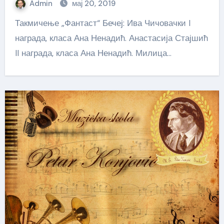
Admin
мај 20, 2019
Такмичење „Фантаст“ Бечеј: Ива Чичовачки I
награда, класа Ана Ненадић. Анастасија Стајшић
II награда, класа Ана Ненадић. Милица…