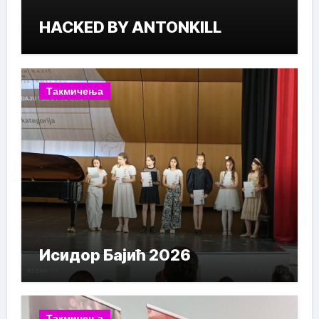
HACKED BY ANTONKILL
Такмичења
Исидор Бајић 2026
Такмичења