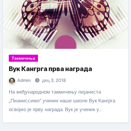
Такмичења
Вук Кангрга прва награда
Admin
дец 3, 2018
На међународном такмичењу пијаниста
„Пианиссимо“ ученик наше школе Вук Кангрга
освојио је прву награда. Вук је ученик у…