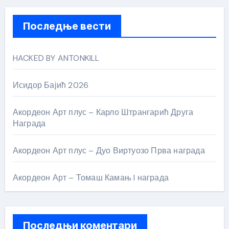
Последње вести
HACKED BY ANTONKILL
Исидор Бајић 2026
Акордеон Арт плус – Карло Штрангарић Друга
Награда
Акордеон Арт плус – Дуо Виртуозо Прва награда
Акордеон Арт – Томаш Камањ I награда
Последњи коментари