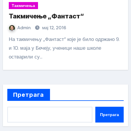
Такмичења
Такмичење „Фантаст“
Admin
мај 12, 2016
На такмичењу „Фантаст“ које је било одржано 9.
и 10. маја у Бечеју, ученици наше школе
остварили су…
Претрага
Претрага