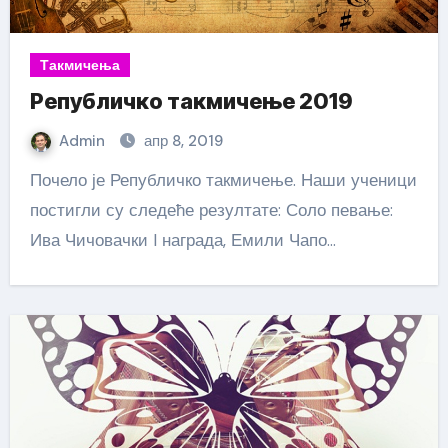
Такмичења
Републичко такмичење 2019
Admin
апр 8, 2019
Почело је Републичко такмичење. Наши ученици
постигли су следеће резултате: Соло певање:
Ива Чичовачки I награда, Емили Чапо…