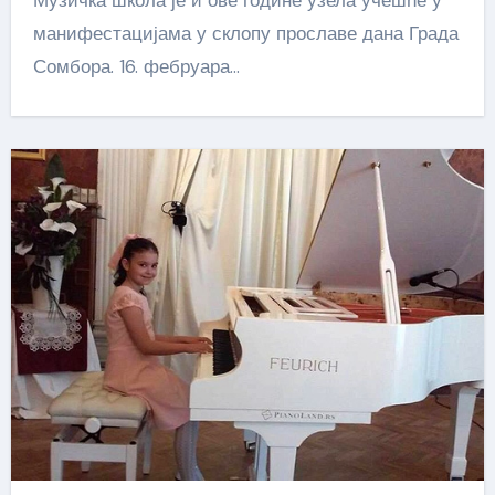
Музичка школа је и ове године узела учешће у
манифестацијама у склопу прославе дана Града
Сомбора. 16. фебруара…