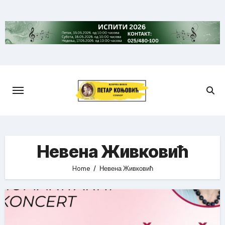
Skip
to
content
Невена Живковић
Home
Невена Живковић