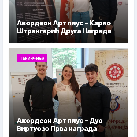
Акордеон Арт плус – Карло
Штрангарић Друга Награда
Такмичења
Акордеон Арт плус – Дуо
Виртуозо Прва награда