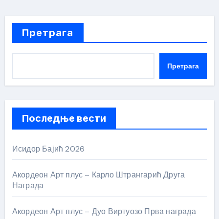
Претрага
Претрага
Последње вести
Исидор Бајић 2026
Акордеон Арт плус – Карло Штрангарић Друга
Награда
Акордеон Арт плус – Дуо Виртуозо Прва награда