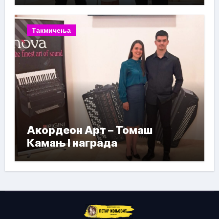
Такмичења
Акордеон Арт – Томаш
Камањ I награда