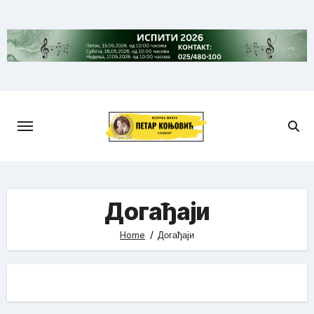
Skip
to
content
Догађаји
Home
Догађаји