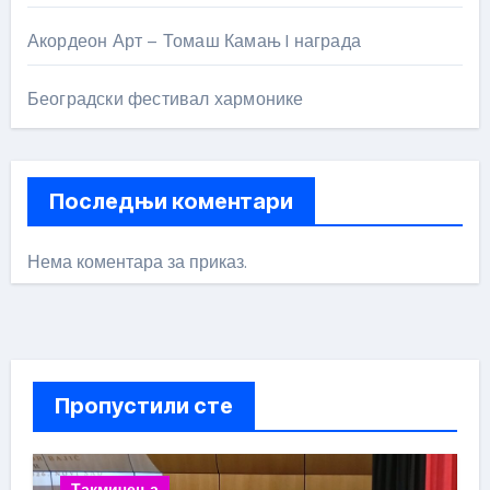
Акордеон Арт – Томаш Камањ I награда
Београдски фестивал хармонике
Последњи коментари
Нема коментара за приказ.
Пропустили сте
Такмичења