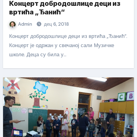
Концерт добродошлице деци из
вртића „Ђанић“
Admin
дец 6, 2018
Концерт добродошлице деци из вртића „Ђанић“.
Концерт је одржан у свечаној сали Музичке
школе. Деца су била у…