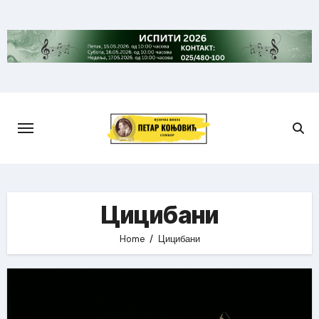
Skip
to
content
Цицибани
Home
Цицибани