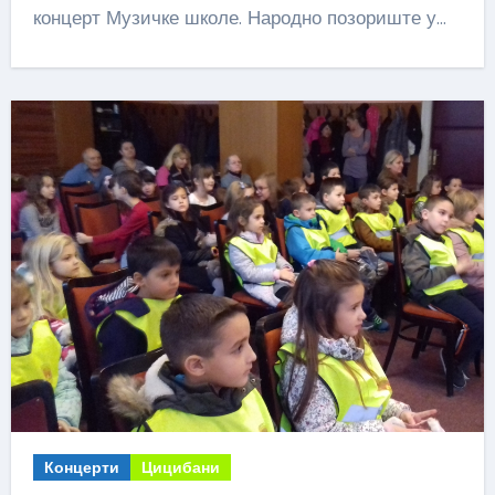
концерт Музичке школе. Народно позориште у…
Концерти
Цицибани