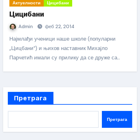
Актуелности
Цицибани
Цицибани
Admin
феб 22, 2014
Најмлађи ученици наше школе (популарни
„Цицбани“) и њихов наставник Михајло
Парчетић имали су прилику да се друже са…
Претрага
Претрага