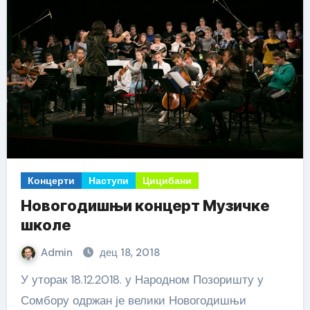
Концерти
Наступи
Цицибани
Новогодишњи концерт Музичке
школе
Admin
дец 18, 2018
У уторак 18.12.2018. у Народном Позоришту у
Сомбору одржан је велики Новогодишњи