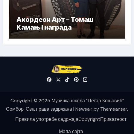
Акордеон Арт – Томаш
Камањ I награда
Copyright © 2025 Музичка школа "Петар Коњовић"
Сомбор. Сва права задржана
|
Newsair
by
Themeansar
.
Правила употребе садржаја
Copyright
Приватност
Мапа сајта