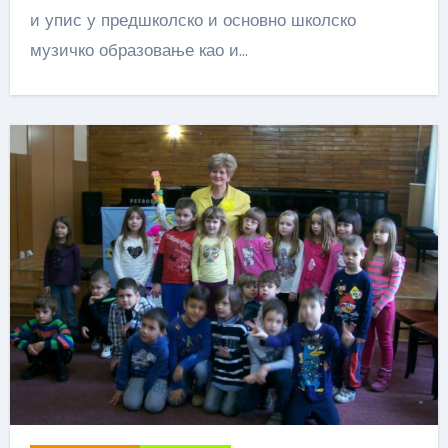
и упис у предшколско и основно школско
музичко образовање као и…