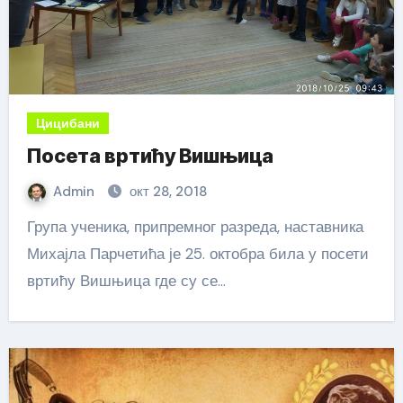
Цицибани
Посета вртићу Вишњица
Admin
окт 28, 2018
Група ученика, припремног разреда, наставника
Михајла Парчетића је 25. октобра била у посети
вртићу Вишњица где су се…