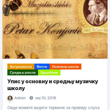
Актуелности
Вести
Основна школа
Средња школа
Цицибани
Упис у основну и средњу музичку
школу
Admin
мај 10, 2016
Овде можете видети термине за проверу слуха