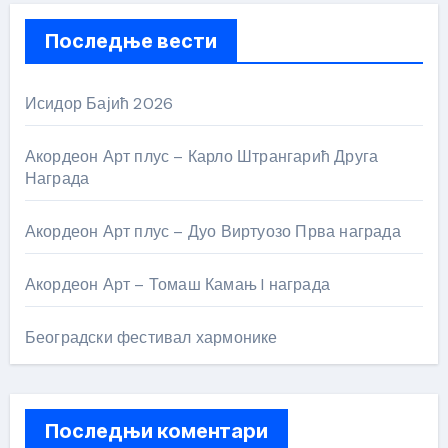
Последње вести
Исидор Бајић 2026
Акордеон Арт плус – Карло Штрангарић Друга
Награда
Акордеон Арт плус – Дуо Виртуозо Прва награда
Акордеон Арт – Томаш Камањ I награда
Београдски фестивал хармонике
Последњи коментари