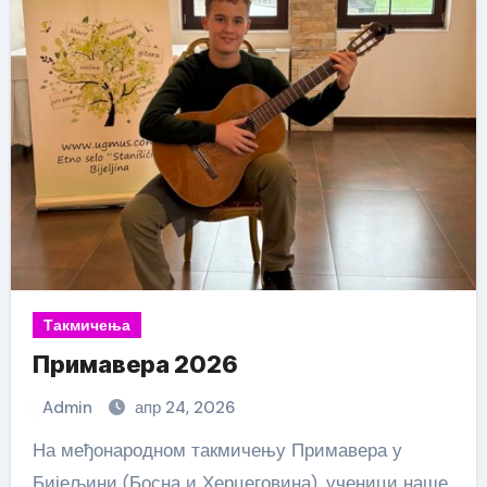
Такмичења
Примавера 2026
Admin
апр 24, 2026
На међонародном такмичењу Примавера у
Бијељини (Босна и Херцеговина), ученици наше