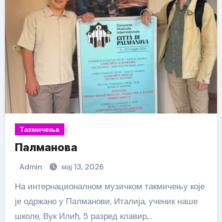
Такмичења
Палманова
Admin
мај 13, 2026
На интернационалном музичком такмичењу које
је одржано у Палманови, Италија, ученик наше
школе, Вук Илић, 5 разред клавир,…