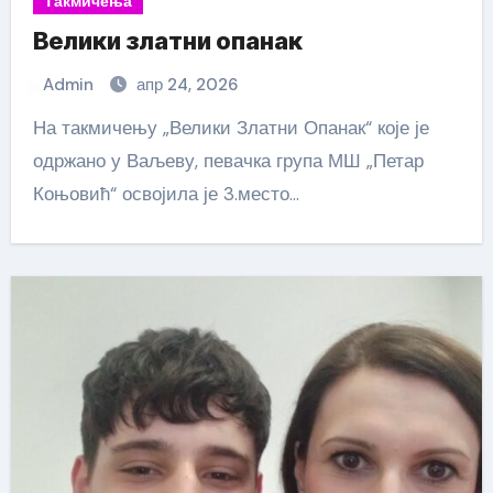
Такмичења
Велики златни опанак
Admin
апр 24, 2026
На такмичењу „Велики Златни Опанак“ које је
одржано у Ваљеву, певачка група МШ „Петар
Коњовић“ освојила је 3.место…