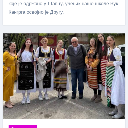
које је одржано у Шапцу, ученик наше школе Вук
Кангрга освојио је Другу…