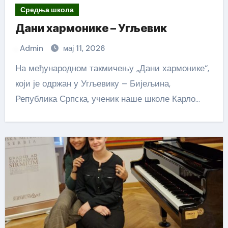
Средња школа
Дани хармонике – Угљевик
Admin
мај 11, 2026
На међународном такмичењу „Дани хармонике“,
који је одржан у Угљевику – Бијељина,
Република Српска, ученик наше школе Карло…