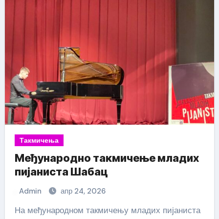
Такмичења
Међународно такмичење младих
пијаниста Шабац
Admin
апр 24, 2026
На међународном такмичењу младих пијаниста