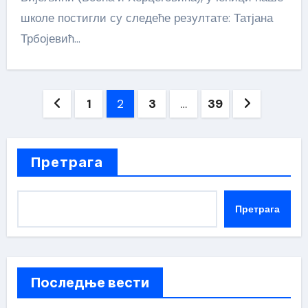
школе постигли су следеће резултате: Татјана
Трбојевић…
Пагинација
1
2
3
…
39
чланака
Претрага
Претрага
Последње вести