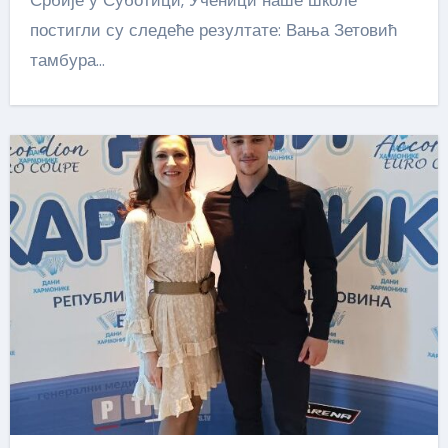
Србије у Суботици, Ученици наше школе
постигли су следеће резултате: Вања Зетовић
тамбура…