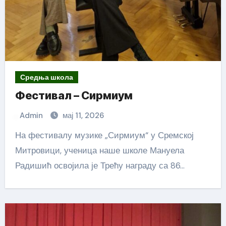
Средња школа
Фестивал – Сирмиум
Admin
мај 11, 2026
На фестивалу музике „Сирмиум“ у Сремској
Митровици, ученица наше школе Мануела
Радишић освојила је Трећу награду са 86…