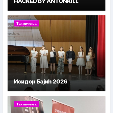
HACKED BY ANTONKILL
Такмичења
Исидор Бајић 2026
Такмичења