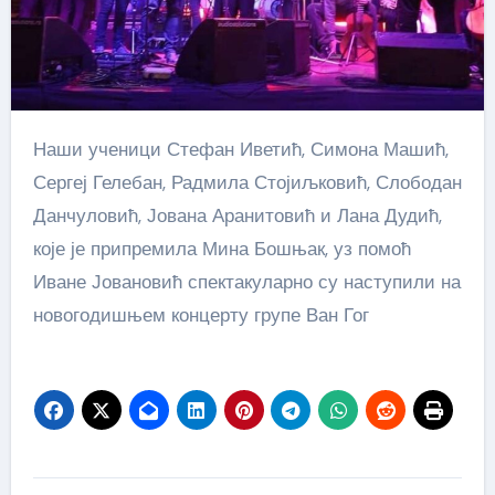
Наши ученици Стефан Иветић, Симона Машић,
Сергеј Гелебан, Радмила Стојиљковић, Слободан
Данчуловић, Јована Аранитовић и Лана Дудић,
које је припремила Мина Бошњак, уз помоћ
Иване Јовановић спектакуларно су наступили на
новогодишњем концерту групе Ван Гог