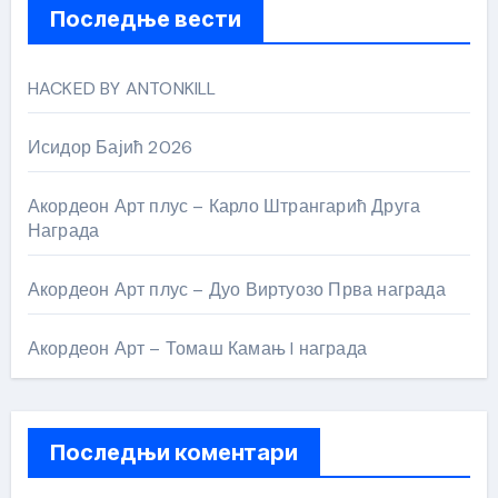
Последње вести
HACKED BY ANTONKILL
Исидор Бајић 2026
Акордеон Арт плус – Карло Штрангарић Друга
Награда
Акордеон Арт плус – Дуо Виртуозо Прва награда
Акордеон Арт – Томаш Камањ I награда
Последњи коментари