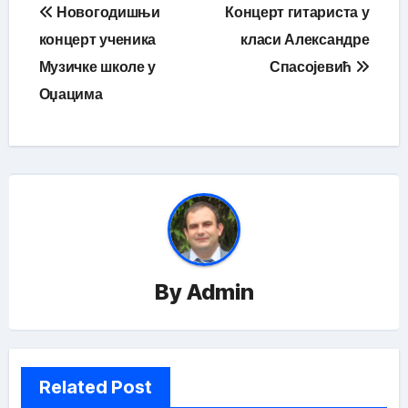
Кретање
Новогодишњи
Концерт гитариста у
чланка
концерт ученика
класи Александре
Музичке школе у
Спасојевић
Оџацима
By
Admin
Related Post