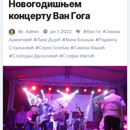
Новогодишњем
концерту Ван Гога
By
Admin
јан 1, 2022
#
Ван Гог
#
Јована
Аранитовић
#
Лана Дудић
#
Мина Бошњак
#
Радмила
Стоиљковић
#
Сергеј Гелебан
#
Симона Машић
#
Слободан Данчуловић
#
Стефан Иветић